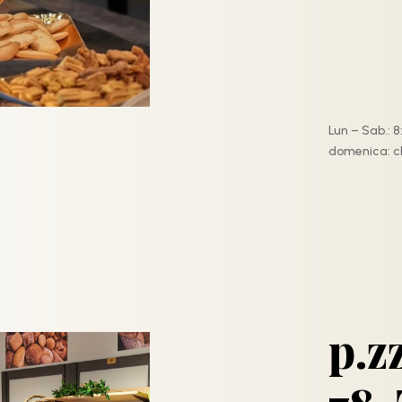
Lun – Sab.: 8:
domenica: c
p.z