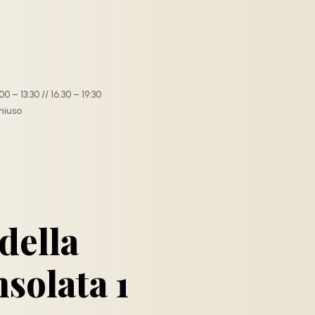
0 – 13:30 // 16.30 – 19:30
hiuso
 della
solata 1