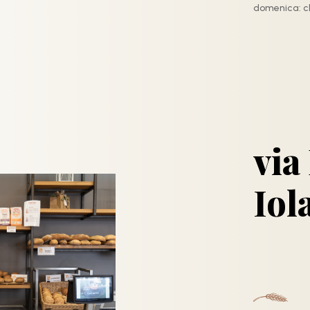
domenica: c
via
Iol