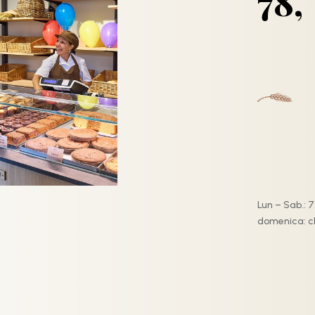
78,
Lun – Sab.: 7:
domenica: c