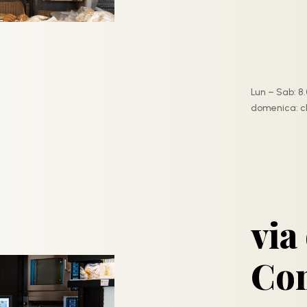
Lun – Sab: 8.0
domenica: c
via
Con