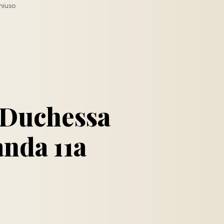
hiuso
 Duchessa
anda 11a